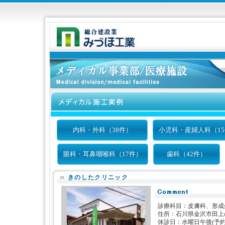
内科・外科（38件）
小児科・産婦人科（1
眼科・耳鼻咽喉科（17件）
歯科（42件）
きのしたクリニック
診療科目：皮膚科、形成
住所：石川県金沢市田上の
休診日：水曜日午後(予