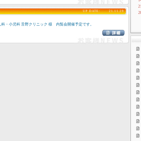
1
2
UP DATE:
21.11.29
2
 婦人科・小児科 舌野クリニック 様 内覧会開催予定です。