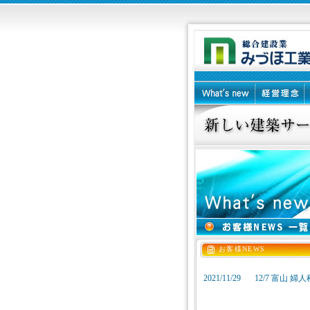
お客様NEWS
2021/11/29
12/7 富山