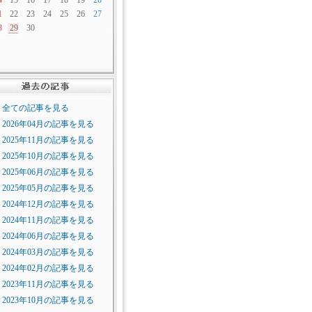
4
15
16
17
18
19
20
1
22
23
24
25
26
27
8
29
30
全ての記事を見る
2026年04月の記事を見る
2025年11月の記事を見る
2025年10月の記事を見る
2025年06月の記事を見る
2025年05月の記事を見る
2024年12月の記事を見る
2024年11月の記事を見る
2024年06月の記事を見る
2024年03月の記事を見る
2024年02月の記事を見る
2023年11月の記事を見る
2023年10月の記事を見る