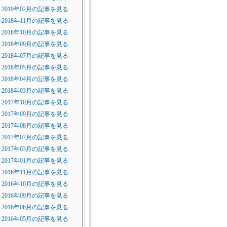
2019年02月の記事を見る
2018年11月の記事を見る
2018年10月の記事を見る
2018年09月の記事を見る
2018年07月の記事を見る
2018年05月の記事を見る
2018年04月の記事を見る
2018年03月の記事を見る
2017年10月の記事を見る
2017年09月の記事を見る
2017年08月の記事を見る
2017年07月の記事を見る
2017年03月の記事を見る
2017年01月の記事を見る
2016年11月の記事を見る
2016年10月の記事を見る
2016年09月の記事を見る
2016年06月の記事を見る
2016年05月の記事を見る