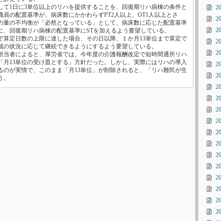
て1日に3単位以上のリハを提供することを、回復期リハ病棟の条件と
2
員の配置基準が、病床数にかかわらずPT2人以上、OT1人以上とさ
2
の量の不均衡が「必然となっている」として、病床数に応じた配置基準
2
に、回復期リハ病棟の配置基準にSTを加えるよう要望している。
算定日数の上限に達した場合、その日以降、１か月13単位まで算定で
2
域の状況に応じて継続できるようにするよう要望している。
2
当者によると、厚労省では、今年度の介護報酬改定で短時間通所リハ
「月13単位の受け皿とする」方針だった。しかし、実際にはリハの導入
2
るのが実情で、このまま「月13単位」が削除されると、「リハ難民が生
2
う。
2
2
2
2
2
2
2
2
2
2
2
2