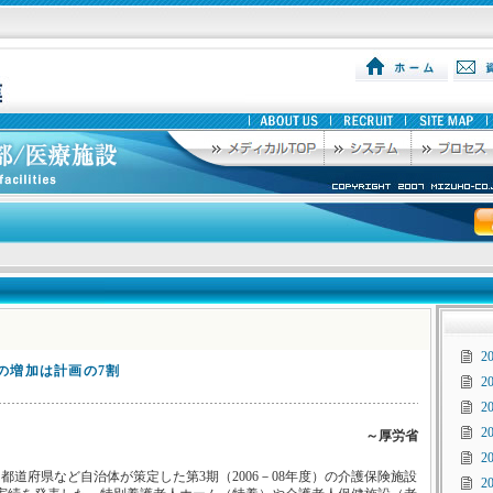
2
の増加は計画の7割
2
2
2
～厚労省
2
都道府県など自治体が策定した第3期（2006－08年度）の介護保険施設
2