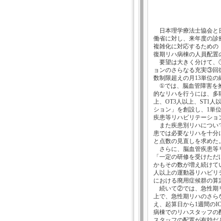
日本理学療法士協会と日
働省に対し、来年度の診
複雑化に対応するための
復期リハ病棟の人員配置
要望は大きく分けて、①
ョンのさらなる充実③回
数制限超えの月13単位の
①では、脳血管障害を抱
的なリハを行うには、多
上、OT3人以上、ST1
ション」を創設し、1単
疾患等リハビリテーション
また疾患別リハについて
患では必要なリハを十分
と点数の見直しを求めた
さらに、脳血管疾患等リ
「一定の研修を受けただ
かもその数が増え続けて
人以上の運動器リハビリ
における廃用症候群の算
続いて②では、急性期リ
上で、急性期リハのさら
え、起算日から1週間のI
病棟でのリハスタッフの
スタッフの配置が有効だ