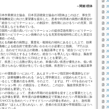
2
～関連3団体
2
2
本作業療法士協会、日本言語聴覚士協会の3団体はこのほど、厚生労
2
療報酬改定に向けた要望書を提出した。患者や利用者の病態の重度化や
「総合リハビリテーション」の創設や、急性期におけるリハの充実、回
2
の見直しなどを求めている。
2
国民への質の高いリハビリテーションの提供②急性期リハビリテーシ
2
復期リハビリテーション病棟のさらなる充実④地域特性に応じた算定日
継続―の4点。
2
える高齢者の病態は、重度化・複雑化の傾向にあるとした上で、効果
2
職種による総合的で密度の高いかかわりが必要だと指摘。「PT5人以
人以上、合わせて10人以上の勤務」を施設基準とする「総合リハビリテー
2
位当たり250点とするよう求めた。総合リハを導入しない場合は、脳血管
2
料（Ⅰ）で1単位当たり250点とすることを要望した。
、疾患ごとに点数が異なるため、単価の高い疾患が優先され、低い疾
2
に受けられない状況が生じていると指摘。疾患別リハにおける施設基準
2
。
ハや運動器リハにおいて、あんまマッサージ指圧師や看護師などが
2
けで」診療報酬を得られる「みなし理学療法士」が認められており、し
2
いるとして憂慮の念を表明。その上で、「まずは、PT・OTを合わせて4
2
テーション料（Ⅰ）の創設を」と求めた。このほか、脳血管疾患等リハ
定の存続も要望している。
2
ハの強化によって、患者の早期の社会復帰を促すことが重要だとした
2
なる評価を要望。昨年度の診療報酬改定で実施されたリハ早期加算に加
CUやCCUを含めたベッドサイドリハへの評価を求めた。また、急性期
2
配置が「ほとんど見られない」が、患者の生活支援や早期退院にはリハ
2
と訴えている。