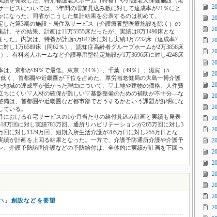
実績を発表した。特別養護老人ホーム（特養）や介護老人保健施設（老
2
サービスについては、3年間の増加見込み数に対して達成率が71％にと
かになった。同省がこうした集計結果を公表するのは初めて。
2
した第3期の施設・居住系サービス（介護療養型医療施設を除く）の
2
計。その結果、計画は11万5355床だったが、実績は8万1490床とな
った。内訳は、特養が計画5万847床に対し実績3万7232床（達成率7
2
床に対し1万6589床（同62％）、認知症高齢者グループホームが2万3858床
2
8％）、有料老人ホームなど介護専用型特定施設が1万3696床に対し4248床
2
、京都が39％で最低。東京（44％）、千葉（49％）、滋賀（5
2
）も低く、首都圏や近畿圏が下位を占めた。厚労省老健局の大島一博介護
2
た地域の達成率が低かった理由について、▽土地や建物の価格、人件費
立ちにくい▽人材の確保が難しい▽基盤整備のための補助が不十分―な
2
整備は、首都圏や近畿圏など都市部でどうするかという課題が鮮明にな
2
している。
月における在宅サービスの1か月当たりの給付見込み計画と実績も発表
2
18万回に対し実績783万回、通所リハビリテーションが265万回に対し3
2
2万回に対し1379万回、短期入所生活介護が205万日に対し255万日とな
実績が計画を上回る結果となった。一方で、介護予防通所介護や介護予
2
ン、介護予防訪問介護などの予防給付は、全体的に実績が計画を下回っ
2
2
2
2
2
ハ」創設などを要望
2