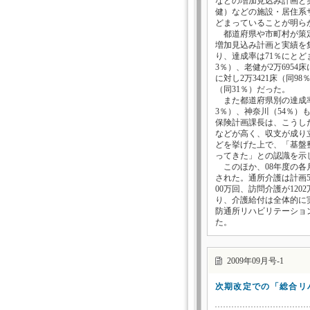
などの増加見込み計画と
健）などの施設・居住系
どまっていることが明ら
都道府県や市町村が策定
増加見込み計画と実績を集
り、達成率は71％にとどま
3％）、老健が2万6954
に対し2万3421床（同9
（同31％）だった。
また都道府県別の達成率は
3％）、神奈川（54％
保険計画課長は、こうし
などが高く、収支が成り
どを挙げた上で、「基盤
ってきた」との認識を示
このほか、08年度の各
された。通所介護は計画5
00万回、訪問介護が120
り、介護給付は全体的に
防通所リハビリテーショ
た。
2009年09月号-1
次期改定での「総合リ